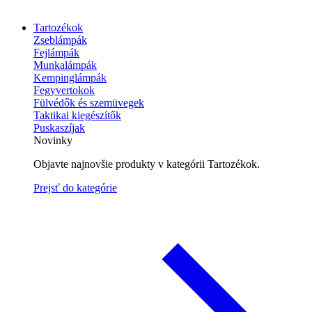
Tartozékok
Zseblámpák
Fejlámpák
Munkalámpák
Kempinglámpák
Fegyvertokok
Fülvédők és szemüvegek
Taktikai kiegészítők
Puskaszíjak
Novinky
Objavte najnovšie produkty v kategórii Tartozékok.
Prejsť do kategórie