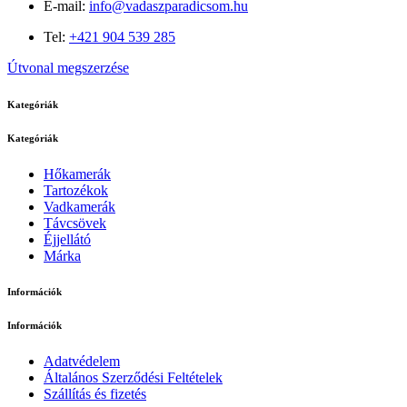
E-mail:
info@vadaszparadicsom.hu
Tel:
+421 904 539 285
Útvonal megszerzése
Kategóriák
Kategóriák
Hőkamerák
Tartozékok
Vadkamerák
Távcsövek
Éjjellátó
Márka
Információk
Információk
Adatvédelem
Általános Szerződési Feltételek
Szállítás és fizetés