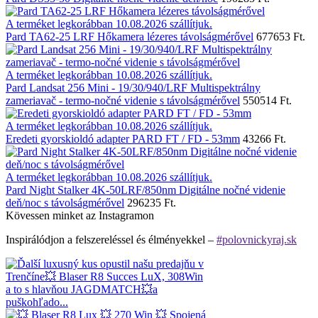
A terméket legkorábban 10.08.2026 szállítjuk.
Pard TA62-25 LRF Hőkamera lézeres távolságmérővel
677653 Ft.
A terméket legkorábban 10.08.2026 szállítjuk.
Pard Landsat 256 Mini - 19/30/940/LRF Multispektrálny
zameriavač - termo-nočné videnie s távolságmérővel
550514 Ft.
A terméket legkorábban 10.08.2026 szállítjuk.
Eredeti gyorskioldó adapter PARD FT / FD - 53mm
43266 Ft.
A terméket legkorábban 10.08.2026 szállítjuk.
Pard Night Stalker 4K-50LRF/850nm Digitálne nočné videnie
deň/noc s távolságmérővel
296235 Ft.
Kövessen minket az Instagramon
Inspirálódjon a felszereléssel és élményekkel –
#polovnickyraj.sk