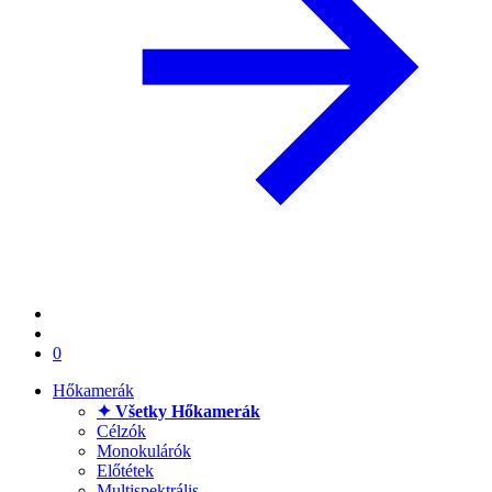
0
Hőkamerák
✦ Všetky Hőkamerák
Célzók
Monokulárók
Előtétek
Multispektrális