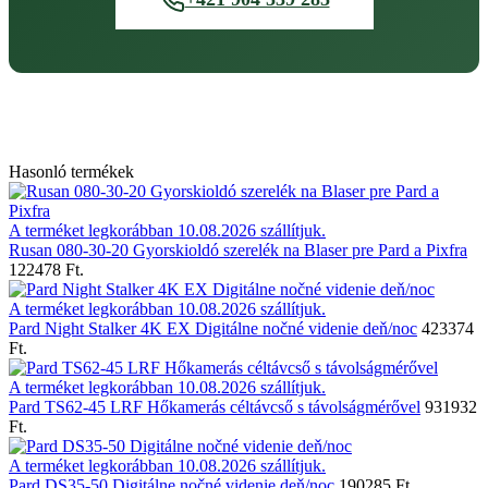
Hasonló termékek
A terméket legkorábban 10.08.2026 szállítjuk.
Rusan 080-30-20 Gyorskioldó szerelék na Blaser pre Pard a Pixfra
122478 Ft.
A terméket legkorábban 10.08.2026 szállítjuk.
Pard Night Stalker 4K EX Digitálne nočné videnie deň/noc
423374
Ft.
A terméket legkorábban 10.08.2026 szállítjuk.
Pard TS62-45 LRF Hőkamerás céltávcső s távolságmérővel
931932
Ft.
A terméket legkorábban 10.08.2026 szállítjuk.
Pard DS35-50 Digitálne nočné videnie deň/noc
190285 Ft.