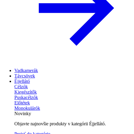
Vadkamerák
Távcsövek
Éjjellátó
Célzók
Kiegészítők
Puskacélzók
Előtétek
Monokulárók
Novinky
Objavte najnovšie produkty v kategórii Éjjellátó.
Prejsť do kategórie