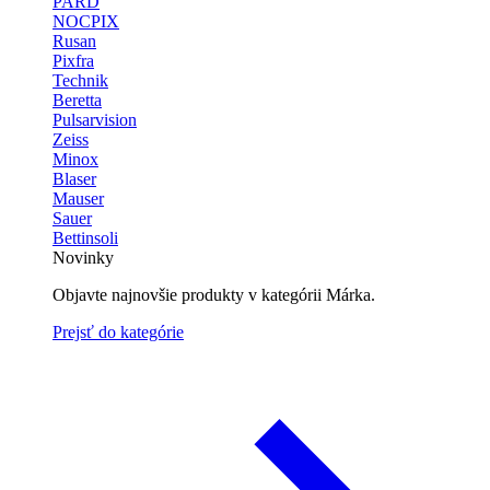
PARD
NOCPIX
Rusan
Pixfra
Technik
Beretta
Pulsarvision
Zeiss
Minox
Blaser
Mauser
Sauer
Bettinsoli
Novinky
Objavte najnovšie produkty v kategórii Márka.
Prejsť do kategórie