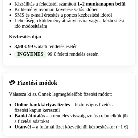
Kiszállítás a feladástól számított
1–2 munkanapon belül
Küldemény nyomon követése valós időben
SMS és e-mail értesítés a pontos kézbesítési időről
Lehetőség a küldemény átirányítására vagy a kézbesítési
idő módosítására
Kézbesítés díja:
3,90 €
99 € alatti rendelés esetén
INGYENES
99 € feletti rendelés esetén
Fizetési módok
💳
Válassza ki az Önnek legmegfelelőbb fizetési módot:
Online bankkártyás fizetés
– biztonságos fizetés a
fizetési kapun keresztül
Banki átutalás
– a rendelés visszaigazolása után elküldjük
a fizetési adatokat
Utánvét
– a futárnál fizet közvetlenül kézbesítéskor (+1 €)