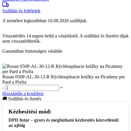
Szállítás és feltételek
A terméket legkorábban 10.08.2026 szállítjuk.
Visszatérítés
14 napon
belül a vásárlástól. A szállítási és fizetési díjak
nem visszatéríthetők.
Garantáltan biztonságos vásárlás
Rusan 050P-AL-30-12-R Rýchloupínacie krúžky na Picatinny pre
Pard a Pixfra
-
+
Hozzáadás a kosárhoz
🚚 Szállítás és fizetés
Kézbesítési mód:
DPD futár – gyors és megbízható kézbesítés közvetlenül
az ajtóig