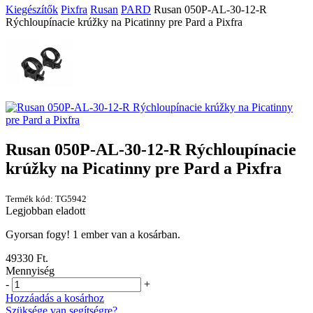
Kiegészítők
Pixfra
Rusan
PARD
Rusan 050P-AL-30-12-R
Rýchloupínacie krúžky na Picatinny pre Pard a Pixfra
Rusan 050P-AL-30-12-R Rýchloupínacie
krúžky na Picatinny pre Pard a Pixfra
Termék kód: TG5942
Legjobban eladott
Gyorsan fogy! 1 ember van a kosárban.
49330 Ft.
Mennyiség
-
+
Hozzáadás a kosárhoz
Szüksége van segítségre?