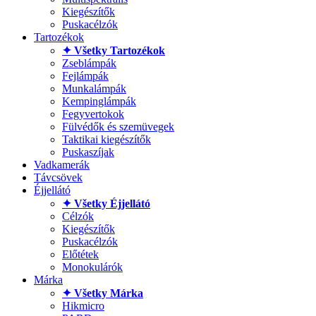
Kiegészítők
Puskacélzók
Tartozékok
✦ Všetky Tartozékok
Zseblámpák
Fejlámpák
Munkalámpák
Kempinglámpák
Fegyvertokok
Fülvédők és szemüvegek
Taktikai kiegészítők
Puskaszíjak
Vadkamerák
Távcsövek
Éjjellátó
✦ Všetky Éjjellátó
Célzók
Kiegészítők
Puskacélzók
Előtétek
Monokulárók
Márka
✦ Všetky Márka
Hikmicro