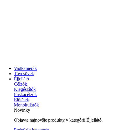
Vadkamerák
Távcsövek
Éjjellátó
Célzók
Kiegészítők
Puskacélzók
Előtétek
Monokulárók
Novinky
Objavte najnovšie produkty v kategórii Éjjellátó.
Prejsť do kategórie