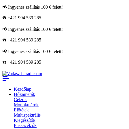
📢 Ingyenes szállítás 100 € felett!
☎️ +421 904 539 285
📢 Ingyenes szállítás 100 € felett!
☎️ +421 904 539 285
📢 Ingyenes szállítás 100 € felett!
☎️ +421 904 539 285
Kezdőlap
Hőkamerák
Célzók
Monokulárók
Előtétek
Multispektrális
Kiegészítők
Puskacélzók