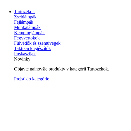
Tartozékok
Zseblámpák
Fejlámpák
Munkalámpák
Kempinglámpák
Fegyvertokok
Fülvédők és szemüvegek
Taktikai kiegészítők
Puskaszíjak
Novinky
Objavte najnovšie produkty v kategórii Tartozékok.
Prejsť do kategórie