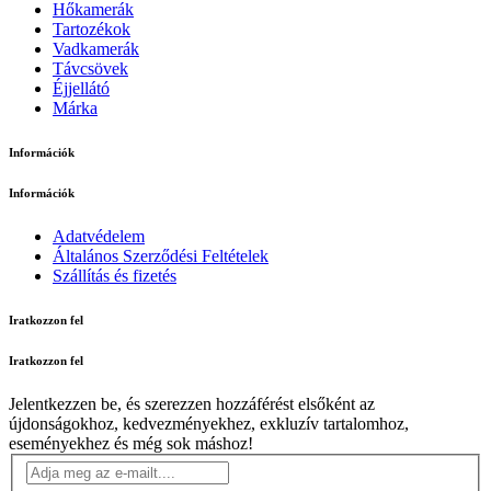
Hőkamerák
Tartozékok
Vadkamerák
Távcsövek
Éjjellátó
Márka
Információk
Információk
Adatvédelem
Általános Szerződési Feltételek
Szállítás és fizetés
Iratkozzon fel
Iratkozzon fel
Jelentkezzen be, és szerezzen hozzáférést elsőként az
újdonságokhoz, kedvezményekhez, exkluzív tartalomhoz,
eseményekhez és még sok máshoz!