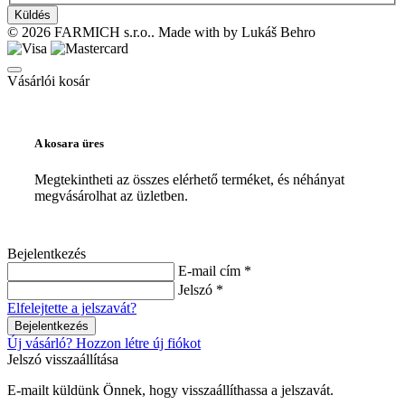
Küldés
© 2026 FARMICH s.r.o.. Made with
by Lukáš Behro
Vásárlói kosár
A kosara üres
Megtekintheti az összes elérhető terméket, és néhányat
megvásárolhat az üzletben.
Bejelentkezés
E-mail cím *
Jelszó *
Elfelejtette a jelszavát?
Bejelentkezés
Új vásárló? Hozzon létre új fiókot
Jelszó visszaállítása
E-mailt küldünk Önnek, hogy visszaállíthassa a jelszavát.