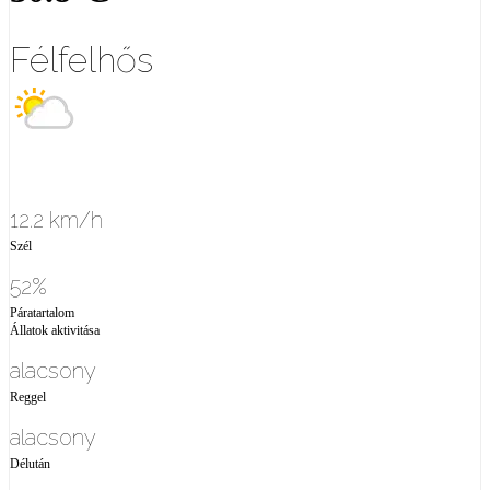
Félfelhős
12.2 km/h
Szél
52%
Páratartalom
Állatok aktivitása
alacsony
Reggel
alacsony
Délután