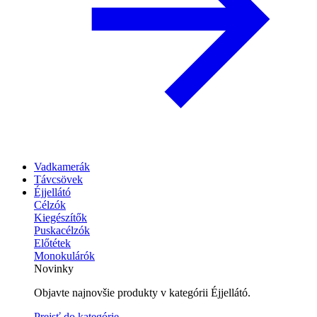
Vadkamerák
Távcsövek
Éjjellátó
Célzók
Kiegészítők
Puskacélzók
Előtétek
Monokulárók
Novinky
Objavte najnovšie produkty v kategórii Éjjellátó.
Prejsť do kategórie