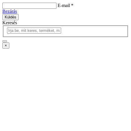
E-mail *
Bezárás
Küldés
Keresés
×