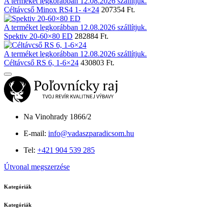
A terméket legkorábban 12.08.2026 szállítjuk.
Céltávcső Minox RS4 1- 4×24
207354 Ft.
A terméket legkorábban 12.08.2026 szállítjuk.
Spektiv 20-60×80 ED
282884 Ft.
A terméket legkorábban 12.08.2026 szállítjuk.
Céltávcső RS 6, 1-6×24
430803 Ft.
Na Vinohrady 1866/2
E-mail:
info@vadaszparadicsom.hu
Tel:
+421 904 539 285
Útvonal megszerzése
Kategóriák
Kategóriák