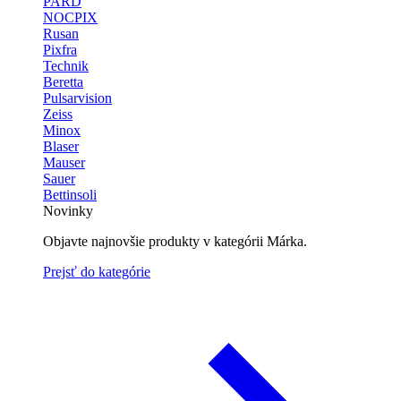
PARD
NOCPIX
Rusan
Pixfra
Technik
Beretta
Pulsarvision
Zeiss
Minox
Blaser
Mauser
Sauer
Bettinsoli
Novinky
Objavte najnovšie produkty v kategórii Márka.
Prejsť do kategórie