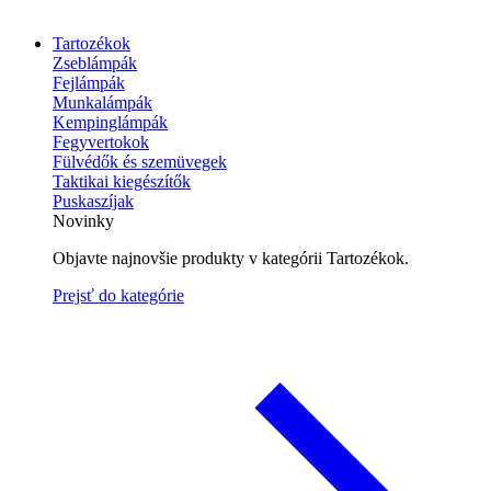
Tartozékok
Zseblámpák
Fejlámpák
Munkalámpák
Kempinglámpák
Fegyvertokok
Fülvédők és szemüvegek
Taktikai kiegészítők
Puskaszíjak
Novinky
Objavte najnovšie produkty v kategórii Tartozékok.
Prejsť do kategórie