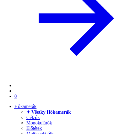
0
Hőkamerák
✦ Všetky Hőkamerák
Célzók
Monokulárók
Előtétek
Multispektrális