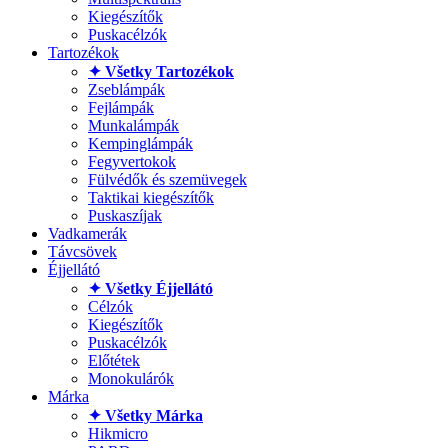
Kiegészítők
Puskacélzók
Tartozékok
✦ Všetky Tartozékok
Zseblámpák
Fejlámpák
Munkalámpák
Kempinglámpák
Fegyvertokok
Fülvédők és szemüvegek
Taktikai kiegészítők
Puskaszíjak
Vadkamerák
Távcsövek
Éjjellátó
✦ Všetky Éjjellátó
Célzók
Kiegészítők
Puskacélzók
Előtétek
Monokulárók
Márka
✦ Všetky Márka
Hikmicro