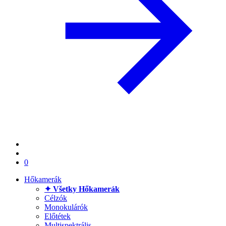
0
Hőkamerák
✦ Všetky Hőkamerák
Célzók
Monokulárók
Előtétek
Multispektrális