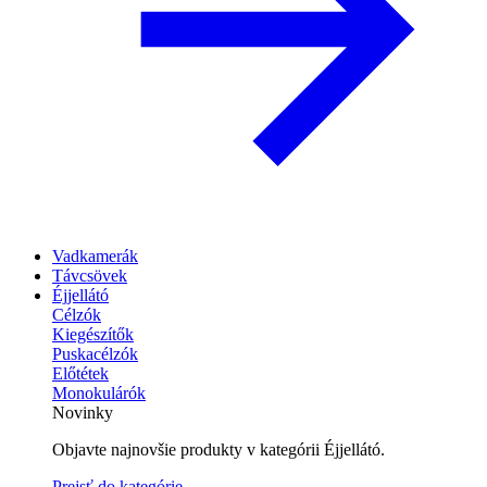
Vadkamerák
Távcsövek
Éjjellátó
Célzók
Kiegészítők
Puskacélzók
Előtétek
Monokulárók
Novinky
Objavte najnovšie produkty v kategórii Éjjellátó.
Prejsť do kategórie