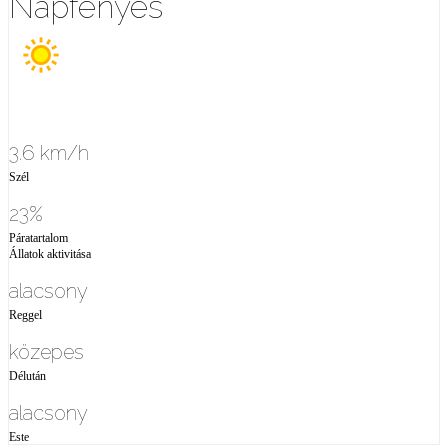
Napfényes
3.6 km/h
Szél
23%
Páratartalom
Állatok aktivitása
alacsony
Reggel
közepes
Délután
alacsony
Este