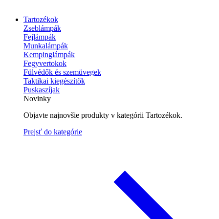
Tartozékok
Zseblámpák
Fejlámpák
Munkalámpák
Kempinglámpák
Fegyvertokok
Fülvédők és szemüvegek
Taktikai kiegészítők
Puskaszíjak
Novinky
Objavte najnovšie produkty v kategórii Tartozékok.
Prejsť do kategórie