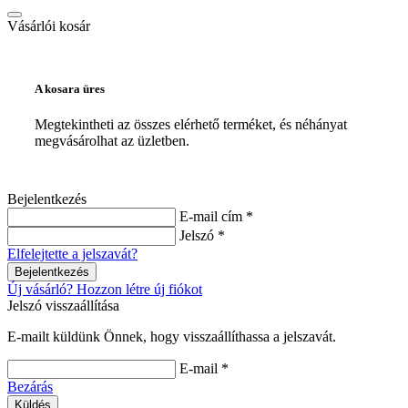
Vásárlói kosár
A kosara üres
Megtekintheti az összes elérhető terméket, és néhányat
megvásárolhat az üzletben.
Bejelentkezés
E-mail cím *
Jelszó *
Elfelejtette a jelszavát?
Bejelentkezés
Új vásárló? Hozzon létre új fiókot
Jelszó visszaállítása
E-mailt küldünk Önnek, hogy visszaállíthassa a jelszavát.
E-mail *
Bezárás
Küldés