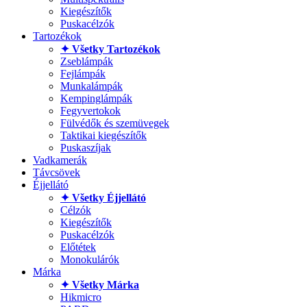
Kiegészítők
Puskacélzók
Tartozékok
✦ Všetky Tartozékok
Zseblámpák
Fejlámpák
Munkalámpák
Kempinglámpák
Fegyvertokok
Fülvédők és szemüvegek
Taktikai kiegészítők
Puskaszíjak
Vadkamerák
Távcsövek
Éjjellátó
✦ Všetky Éjjellátó
Célzók
Kiegészítők
Puskacélzók
Előtétek
Monokulárók
Márka
✦ Všetky Márka
Hikmicro