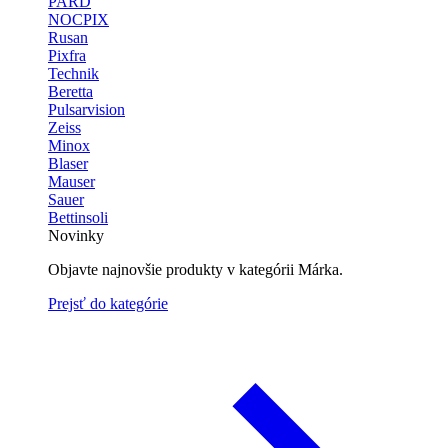
PARD
NOCPIX
Rusan
Pixfra
Technik
Beretta
Pulsarvision
Zeiss
Minox
Blaser
Mauser
Sauer
Bettinsoli
Novinky
Objavte najnovšie produkty v kategórii Márka.
Prejsť do kategórie