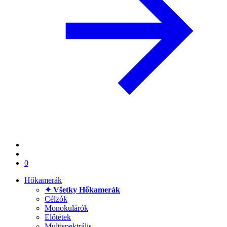
0
Hőkamerák
✦ Všetky Hőkamerák
Célzók
Monokulárók
Előtétek
Multispektrális