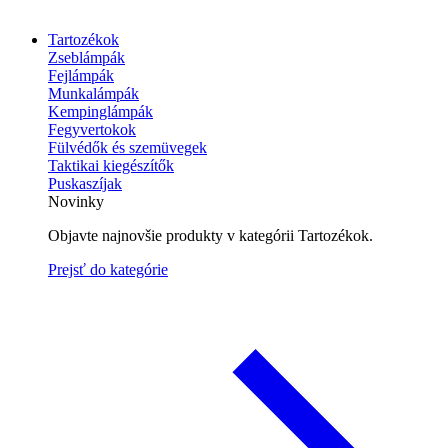
Tartozékok
Zseblámpák
Fejlámpák
Munkalámpák
Kempinglámpák
Fegyvertokok
Fülvédők és szemüvegek
Taktikai kiegészítők
Puskaszíjak
Novinky
Objavte najnovšie produkty v kategórii Tartozékok.
Prejsť do kategórie