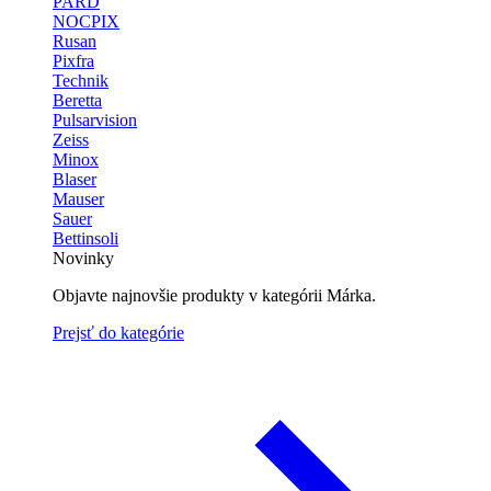
PARD
NOCPIX
Rusan
Pixfra
Technik
Beretta
Pulsarvision
Zeiss
Minox
Blaser
Mauser
Sauer
Bettinsoli
Novinky
Objavte najnovšie produkty v kategórii Márka.
Prejsť do kategórie