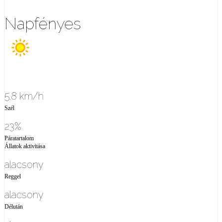
Napfényes
5.8 km/h
Szél
23%
Páratartalom
Állatok aktivitása
alacsony
Reggel
alacsony
Délután