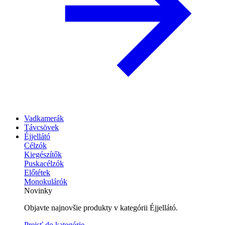
Vadkamerák
Távcsövek
Éjjellátó
Célzók
Kiegészítők
Puskacélzók
Előtétek
Monokulárók
Novinky
Objavte najnovšie produkty v kategórii Éjjellátó.
Prejsť do kategórie