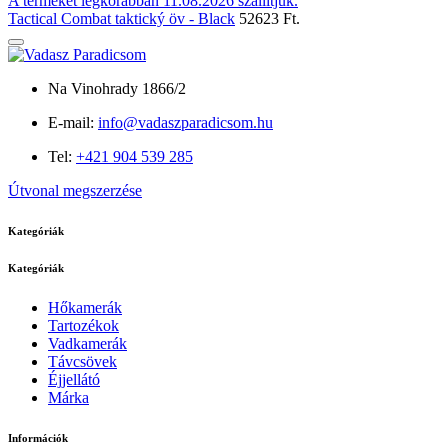
A terméket legkorábban 11.08.2026 szállítjuk.
Tactical Combat taktický öv - Black
52623 Ft.
Na Vinohrady 1866/2
E-mail:
info@vadaszparadicsom.hu
Tel:
+421 904 539 285
Útvonal megszerzése
Kategóriák
Kategóriák
Hőkamerák
Tartozékok
Vadkamerák
Távcsövek
Éjjellátó
Márka
Információk