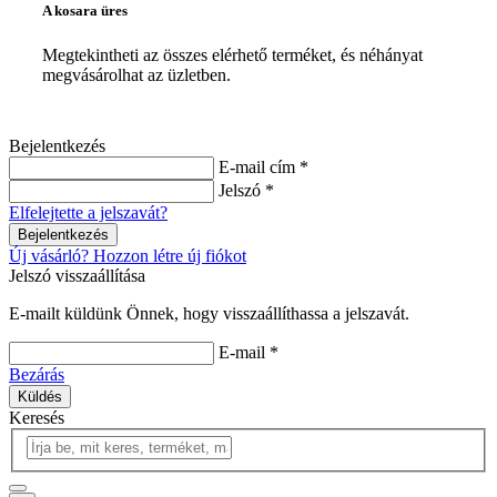
A kosara üres
Megtekintheti az összes elérhető terméket, és néhányat
megvásárolhat az üzletben.
Bejelentkezés
E-mail cím *
Jelszó *
Elfelejtette a jelszavát?
Bejelentkezés
Új vásárló? Hozzon létre új fiókot
Jelszó visszaállítása
E-mailt küldünk Önnek, hogy visszaállíthassa a jelszavát.
E-mail *
Bezárás
Küldés
Keresés