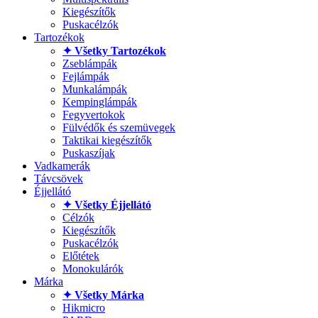
Kiegészítők
Puskacélzók
Tartozékok
✦ Všetky Tartozékok
Zseblámpák
Fejlámpák
Munkalámpák
Kempinglámpák
Fegyvertokok
Fülvédők és szemüvegek
Taktikai kiegészítők
Puskaszíjak
Vadkamerák
Távcsövek
Éjjellátó
✦ Všetky Éjjellátó
Célzók
Kiegészítők
Puskacélzók
Előtétek
Monokulárók
Márka
✦ Všetky Márka
Hikmicro