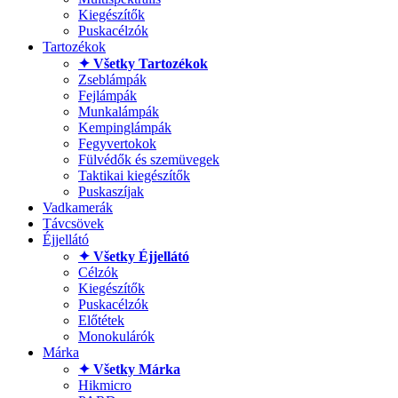
Kiegészítők
Puskacélzók
Tartozékok
✦ Všetky Tartozékok
Zseblámpák
Fejlámpák
Munkalámpák
Kempinglámpák
Fegyvertokok
Fülvédők és szemüvegek
Taktikai kiegészítők
Puskaszíjak
Vadkamerák
Távcsövek
Éjjellátó
✦ Všetky Éjjellátó
Célzók
Kiegészítők
Puskacélzók
Előtétek
Monokulárók
Márka
✦ Všetky Márka
Hikmicro