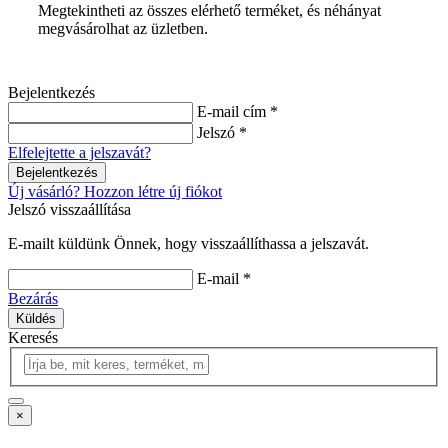
Megtekintheti az összes elérhető terméket, és néhányat
megvásárolhat az üzletben.
Bejelentkezés
E-mail cím *
Jelszó *
Elfelejtette a jelszavát?
Bejelentkezés
Új vásárló? Hozzon létre új fiókot
Jelszó visszaállítása
E-mailt küldünk Önnek, hogy visszaállíthassa a jelszavát.
E-mail *
Bezárás
Küldés
Keresés
×