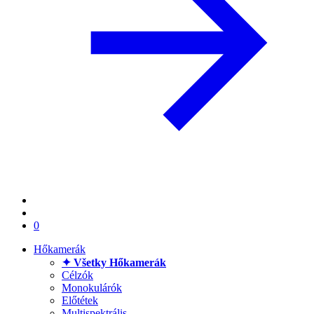
0
Hőkamerák
✦ Všetky Hőkamerák
Célzók
Monokulárók
Előtétek
Multispektrális