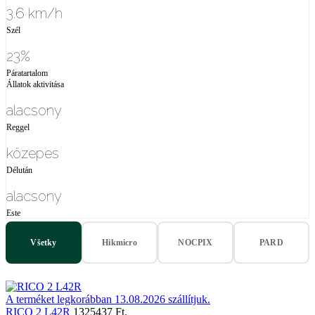
3.6 km/h
Szél
23%
Páratartalom
Állatok aktivitása
alacsony
Reggel
közepes
Délután
alacsony
Este
Všetky
Hikmicro
NOCPIX
PARD
A terméket legkorábban 13.08.2026 szállítjuk.
RICO 2 L42R
1325437 Ft.