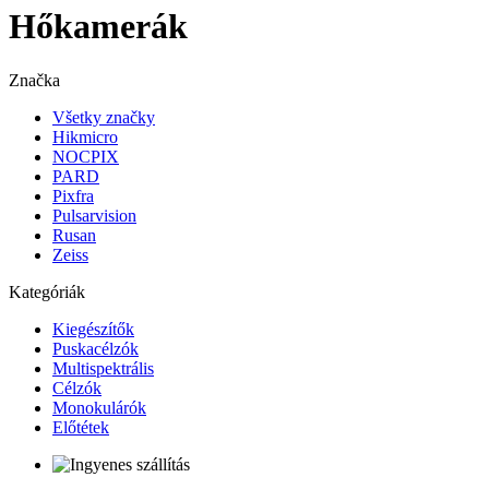
Hőkamerák
Značka
Všetky značky
Hikmicro
NOCPIX
PARD
Pixfra
Pulsarvision
Rusan
Zeiss
Kategóriák
Kiegészítők
Puskacélzók
Multispektrális
Célzók
Monokulárók
Előtétek