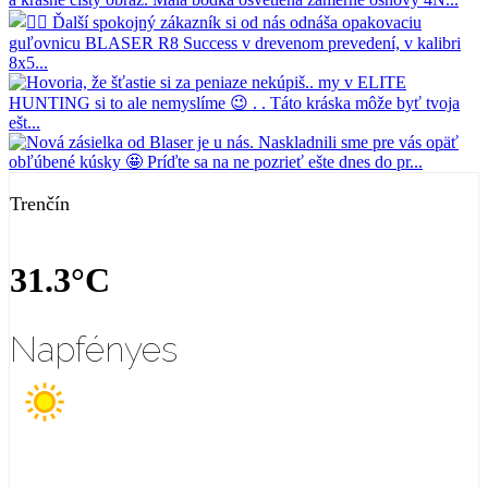
Trenčín
31.3°C
Napfényes