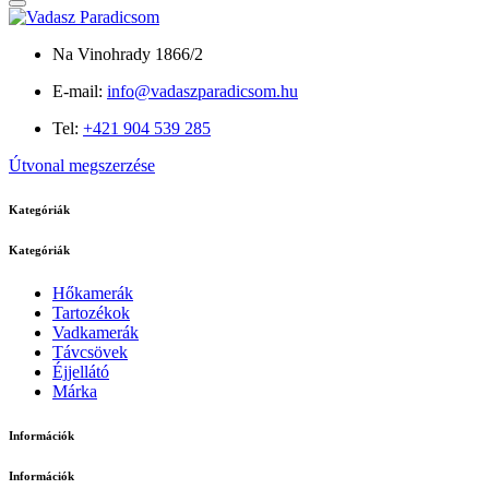
Na Vinohrady 1866/2
E-mail:
info@vadaszparadicsom.hu
Tel:
+421 904 539 285
Útvonal megszerzése
Kategóriák
Kategóriák
Hőkamerák
Tartozékok
Vadkamerák
Távcsövek
Éjjellátó
Márka
Információk
Információk