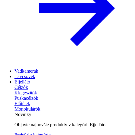
Vadkamerák
Távcsövek
Éjjellátó
Célzók
Kiegészítők
Puskacélzók
Előtétek
Monokulárók
Novinky
Objavte najnovšie produkty v kategórii Éjjellátó.
Prejsť do kategórie