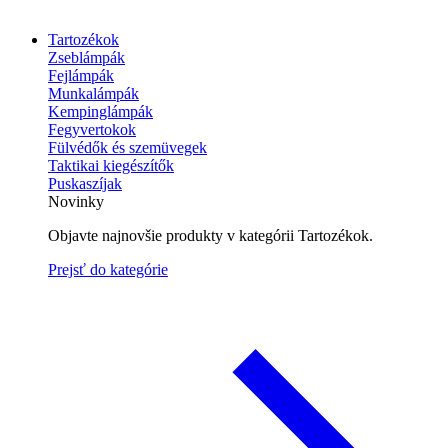
Tartozékok
Zseblámpák
Fejlámpák
Munkalámpák
Kempinglámpák
Fegyvertokok
Fülvédők és szemüvegek
Taktikai kiegészítők
Puskaszíjak
Novinky
Objavte najnovšie produkty v kategórii Tartozékok.
Prejsť do kategórie