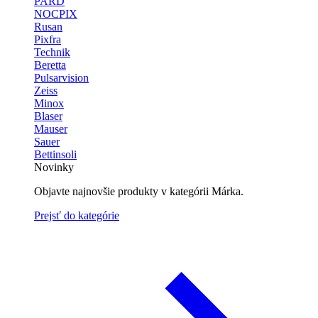
PARD
NOCPIX
Rusan
Pixfra
Technik
Beretta
Pulsarvision
Zeiss
Minox
Blaser
Mauser
Sauer
Bettinsoli
Novinky
Objavte najnovšie produkty v kategórii Márka.
Prejsť do kategórie