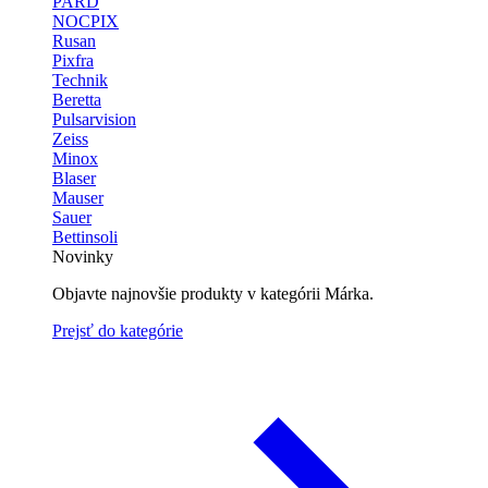
PARD
NOCPIX
Rusan
Pixfra
Technik
Beretta
Pulsarvision
Zeiss
Minox
Blaser
Mauser
Sauer
Bettinsoli
Novinky
Objavte najnovšie produkty v kategórii Márka.
Prejsť do kategórie