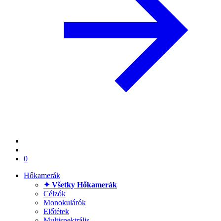
0
Hőkamerák
✦ Všetky Hőkamerák
Célzók
Monokulárók
Előtétek
Multispektrális