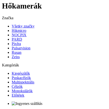
Hőkamerák
Značka
Všetky značky
Hikmicro
NOCPIX
PARD
Pixfra
Pulsarvision
Rusan
Zeiss
Kategóriák
Kiegészítők
Puskacélzók
Multispektrális
Célzók
Monokulárók
Előtétek