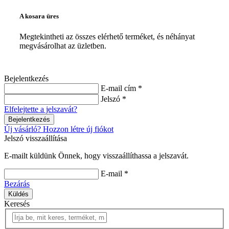
A kosara üres
Megtekintheti az összes elérhető terméket, és néhányat
megvásárolhat az üzletben.
Bejelentkezés
E-mail cím *
Jelszó *
Elfelejtette a jelszavát?
Bejelentkezés
Új vásárló? Hozzon létre új fiókot
Jelszó visszaállítása
E-mailt küldünk Önnek, hogy visszaállíthassa a jelszavát.
E-mail *
Bezárás
Küldés
Keresés