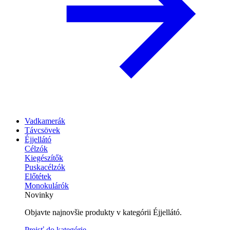
Vadkamerák
Távcsövek
Éjjellátó
Célzók
Kiegészítők
Puskacélzók
Előtétek
Monokulárók
Novinky
Objavte najnovšie produkty v kategórii Éjjellátó.
Prejsť do kategórie