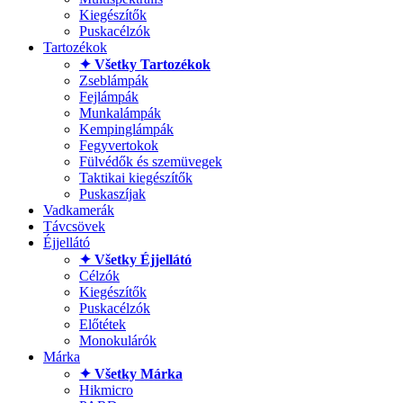
Kiegészítők
Puskacélzók
Tartozékok
✦ Všetky Tartozékok
Zseblámpák
Fejlámpák
Munkalámpák
Kempinglámpák
Fegyvertokok
Fülvédők és szemüvegek
Taktikai kiegészítők
Puskaszíjak
Vadkamerák
Távcsövek
Éjjellátó
✦ Všetky Éjjellátó
Célzók
Kiegészítők
Puskacélzók
Előtétek
Monokulárók
Márka
✦ Všetky Márka
Hikmicro