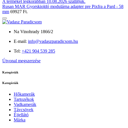
A terméket legkorábban 10.08.2026 szállítjuk.
Rusan MAR Gyorskioldó modulárna adapter pre Pixfra a Pard - 58
mm
69927 Ft.
Na Vinohrady 1866/2
E-mail:
info@vadaszparadicsom.hu
Tel:
+421 904 539 285
Útvonal megszerzése
Kategóriák
Kategóriák
Hőkamerák
Tartozékok
Vadkamerák
Távcsövek
Éjjellátó
Márka