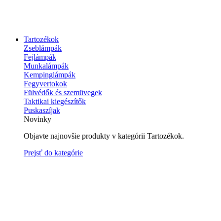
Tartozékok
Zseblámpák
Fejlámpák
Munkalámpák
Kempinglámpák
Fegyvertokok
Fülvédők és szemüvegek
Taktikai kiegészítők
Puskaszíjak
Novinky
Objavte najnovšie produkty v kategórii Tartozékok.
Prejsť do kategórie