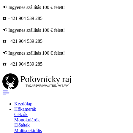
📢 Ingyenes szállítás 100 € felett!
☎️ +421 904 539 285
📢 Ingyenes szállítás 100 € felett!
☎️ +421 904 539 285
📢 Ingyenes szállítás 100 € felett!
☎️ +421 904 539 285
Kezdőlap
Hőkamerák
Célzók
Monokulárók
Előtétek
Multispektrális