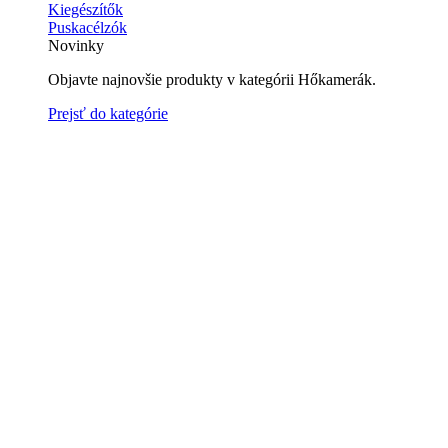
Kiegészítők
Puskacélzók
Novinky
Objavte najnovšie produkty v kategórii Hőkamerák.
Prejsť do kategórie