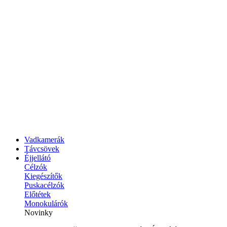
Vadkamerák
Távcsövek
Éjjellátó
Célzók
Kiegészítők
Puskacélzók
Előtétek
Monokulárók
Novinky