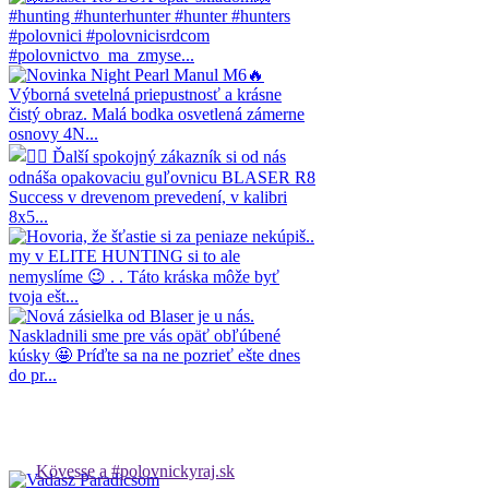
Kövesse a #polovnickyraj.sk