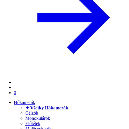
0
Hőkamerák
✦ Všetky Hőkamerák
Célzók
Monokulárók
Előtétek
Multispektrális