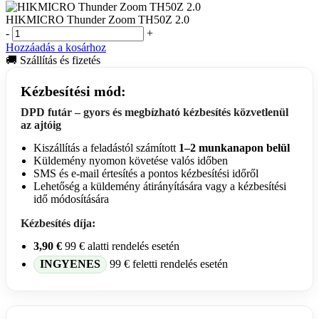
HIKMICRO Thunder Zoom TH50Z 2.0
-
+
Hozzáadás a kosárhoz
🚚 Szállítás és fizetés
Kézbesítési mód:
DPD futár – gyors és megbízható kézbesítés közvetlenül
az ajtóig
Kiszállítás a feladástól számított
1–2 munkanapon belül
Küldemény nyomon követése valós időben
SMS és e-mail értesítés a pontos kézbesítési időről
Lehetőség a küldemény átirányítására vagy a kézbesítési
idő módosítására
Kézbesítés díja:
3,90 €
99 € alatti rendelés esetén
INGYENES
99 € feletti rendelés esetén