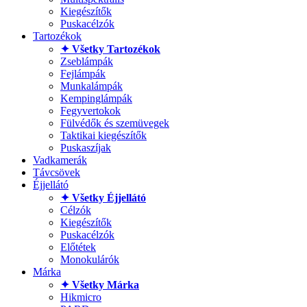
Kiegészítők
Puskacélzók
Tartozékok
✦ Všetky Tartozékok
Zseblámpák
Fejlámpák
Munkalámpák
Kempinglámpák
Fegyvertokok
Fülvédők és szemüvegek
Taktikai kiegészítők
Puskaszíjak
Vadkamerák
Távcsövek
Éjjellátó
✦ Všetky Éjjellátó
Célzók
Kiegészítők
Puskacélzók
Előtétek
Monokulárók
Márka
✦ Všetky Márka
Hikmicro