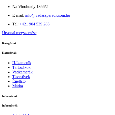
Na Vinohrady 1866/2
E-mail:
info@vadaszparadicsom.hu
Tel:
+421 904 539 285
Útvonal megszerzése
Kategóriák
Kategóriák
Hőkamerák
Tartozékok
Vadkamerák
Távcsövek
Éjjellátó
Márka
Információk
Információk