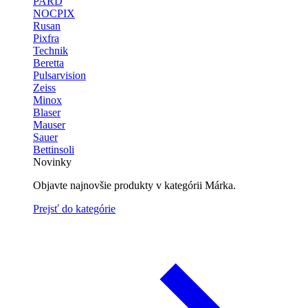
PARD
NOCPIX
Rusan
Pixfra
Technik
Beretta
Pulsarvision
Zeiss
Minox
Blaser
Mauser
Sauer
Bettinsoli
Novinky
Objavte najnovšie produkty v kategórii Márka.
Prejsť do kategórie