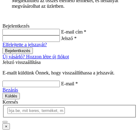
Megtekintheti az összes elérhető terméket, és néhányat
megvásárolhat az üzletben.
Bejelentkezés
E-mail cím *
Jelszó *
Elfelejtette a jelszavát?
Bejelentkezés
Új vásárló? Hozzon létre új fiókot
Jelszó visszaállítása
E-mailt küldünk Önnek, hogy visszaállíthassa a jelszavát.
E-mail *
Bezárás
Küldés
Keresés
×