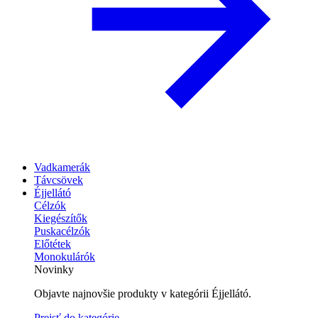
Vadkamerák
Távcsövek
Éjjellátó
Célzók
Kiegészítők
Puskacélzók
Előtétek
Monokulárók
Novinky
Objavte najnovšie produkty v kategórii Éjjellátó.
Prejsť do kategórie