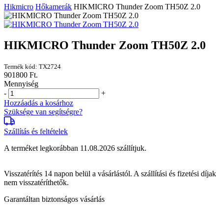
Hikmicro
Hőkamerák
HIKMICRO Thunder Zoom TH50Z 2.0
HIKMICRO Thunder Zoom TH50Z 2.0
Termék kód: TX2724
901800 Ft.
Mennyiség
-
+
Hozzáadás a kosárhoz
Szüksége van segítségre?
Szállítás és feltételek
A terméket legkorábban 11.08.2026 szállítjuk.
Visszatérítés
14 napon
belül a vásárlástól. A szállítási és fizetési díjak
nem visszatéríthetők.
Garantáltan biztonságos vásárlás