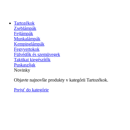
Tartozékok
Zseblámpák
Fejlámpák
Munkalámpák
Kempinglámpák
Fegyvertokok
Fülvédők és szemüvegek
Taktikai kiegészítők
Puskaszíjak
Novinky
Objavte najnovšie produkty v kategórii Tartozékok.
Prejsť do kategórie