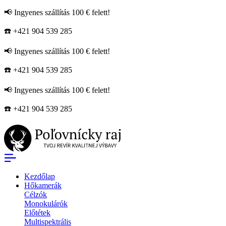
📢 Ingyenes szállítás 100 € felett!
☎️ +421 904 539 285
📢 Ingyenes szállítás 100 € felett!
☎️ +421 904 539 285
📢 Ingyenes szállítás 100 € felett!
☎️ +421 904 539 285
Kezdőlap
Hőkamerák
Célzók
Monokulárók
Előtétek
Multispektrális