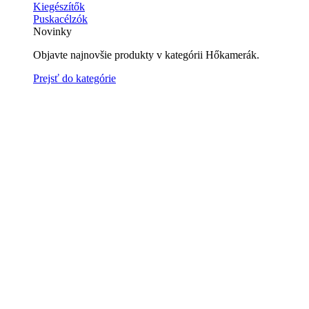
Kiegészítők
Puskacélzók
Novinky
Objavte najnovšie produkty v kategórii Hőkamerák.
Prejsť do kategórie