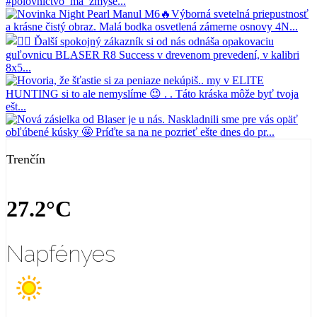
Trenčín
27.2°C
Napfényes