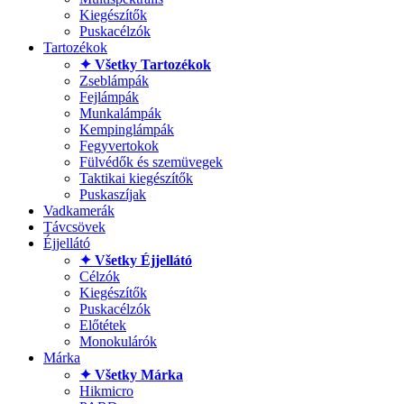
Kiegészítők
Puskacélzók
Tartozékok
✦ Všetky Tartozékok
Zseblámpák
Fejlámpák
Munkalámpák
Kempinglámpák
Fegyvertokok
Fülvédők és szemüvegek
Taktikai kiegészítők
Puskaszíjak
Vadkamerák
Távcsövek
Éjjellátó
✦ Všetky Éjjellátó
Célzók
Kiegészítők
Puskacélzók
Előtétek
Monokulárók
Márka
✦ Všetky Márka
Hikmicro