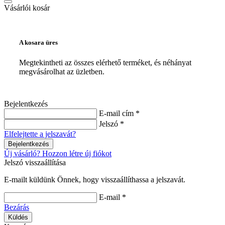
Vásárlói kosár
A kosara üres
Megtekintheti az összes elérhető terméket, és néhányat
megvásárolhat az üzletben.
Bejelentkezés
E-mail cím *
Jelszó *
Elfelejtette a jelszavát?
Bejelentkezés
Új vásárló? Hozzon létre új fiókot
Jelszó visszaállítása
E-mailt küldünk Önnek, hogy visszaállíthassa a jelszavát.
E-mail *
Bezárás
Küldés