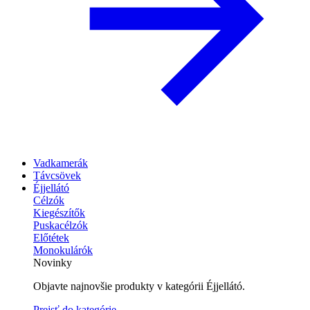
Vadkamerák
Távcsövek
Éjjellátó
Célzók
Kiegészítők
Puskacélzók
Előtétek
Monokulárók
Novinky
Objavte najnovšie produkty v kategórii Éjjellátó.
Prejsť do kategórie