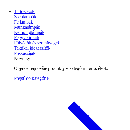
Tartozékok
Zseblámpák
Fejlámpák
Munkalámpák
Kempinglámpák
Fegyvertokok
Fülvédők és szemüvegek
Taktikai kiegészítők
Puskaszíjak
Novinky
Objavte najnovšie produkty v kategórii Tartozékok.
Prejsť do kategórie