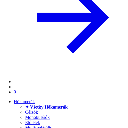
0
Hőkamerák
✦ Všetky Hőkamerák
Célzók
Monokulárók
Előtétek
Multispektrális