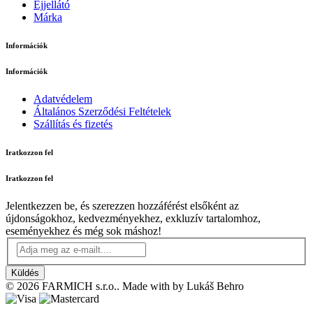
Éjjellátó
Márka
Információk
Információk
Adatvédelem
Általános Szerződési Feltételek
Szállítás és fizetés
Iratkozzon fel
Iratkozzon fel
Jelentkezzen be, és szerezzen hozzáférést elsőként az
újdonságokhoz, kedvezményekhez, exkluzív tartalomhoz,
eseményekhez és még sok máshoz!
Küldés
© 2026 FARMICH s.r.o.. Made with
by Lukáš Behro