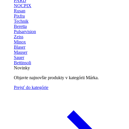
PARD
NOCPIX
Rusan
Pixfra
Technik
Beretta
Pulsarvision
Zeiss
Minox
Blaser
Mauser
Sauer
Bettinsoli
Novinky
Objavte najnovšie produkty v kategórii Márka.
Prejsť do kategórie