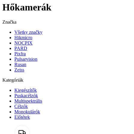
Hőkamerák
Značka
Všetky značky
Hikmicro
NOCPIX
PARD
Pixfra
Pulsarvision
Rusan
Zeiss
Kategóriák
Kiegészítők
Puskacélzók
Multispektrális
Célzók
Monokulárók
Előtétek