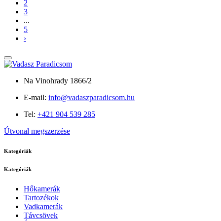
2
3
...
5
›
Na Vinohrady 1866/2
E-mail:
info@vadaszparadicsom.hu
Tel:
+421 904 539 285
Útvonal megszerzése
Kategóriák
Kategóriák
Hőkamerák
Tartozékok
Vadkamerák
Távcsövek