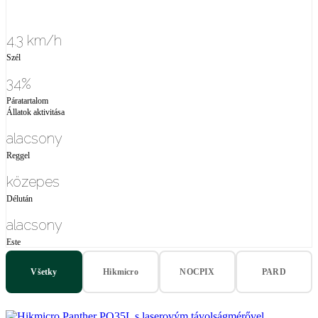
4.3 km/h
Szél
34%
Páratartalom
Állatok aktivitása
alacsony
Reggel
közepes
Délután
alacsony
Este
Všetky
Hikmicro
NOCPIX
PARD